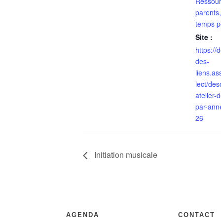
Ressour
parents,
temps p
Site :
https://
des-
liens.a
lect/des
atelier-
par-ann
26
Initiation musicale
AGENDA
CONTACT