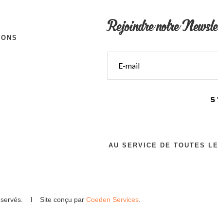
Rejoindre notre Newsle
IONS
S
AU SERVICE DE TOUTES L
 réservés. l Site conçu par
Coeden Services
.