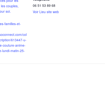
ces pour les
06 51 53 89 68
 les couples,
our soi.
Voir Lieu site web
des-familles-et-
ssoconnect.com/col
cription/613447-u-
de-couture-anime-
e-lundi-matin-25-