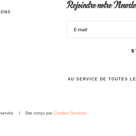
Rejoindre notre Newsle
IONS
S
AU SERVICE DE TOUTES L
 réservés. l Site conçu par
Coeden Services
.