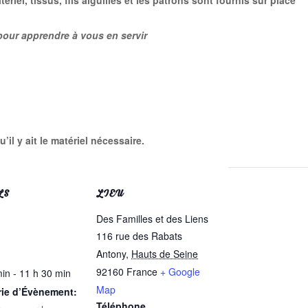
riel, tissus, fils aiguilles et les patrons sont fournis sur place
 pour apprendre à vous en servir
’il y ait le matériel nécessaire.
LS
LIEU
Des Familles et des Liens
116 rue des Rabats
Antony
,
Hauts de Seine
92160
France
+ Google
in - 11 h 30 min
Map
rie d’Évènement:
Téléphone