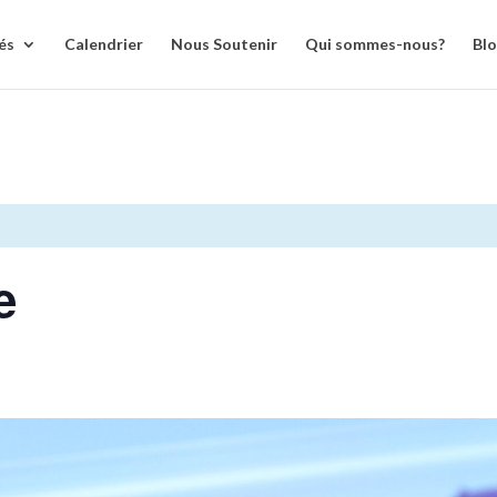
és
Calendrier
Nous Soutenir
Qui sommes-nous?
Bl
e