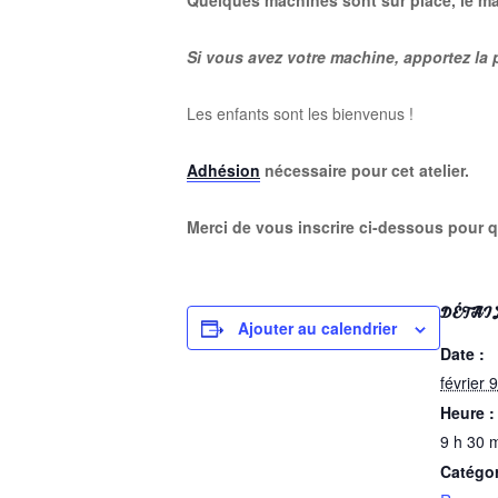
Quelques machines sont sur place, le maté
Si vous avez votre machine, apportez la
Les enfants sont les bienvenus !
Adhésion
nécessaire pour cet atelier.
Merci de vous inscrire ci-dessous pour qu
DÉTAI
Ajouter au calendrier
Date :
février 9
Heure :
9 h 30 m
Catégo