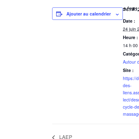
DÉTAI
Ajouter au calendrier
Date :
24 juin 
Heure :
14 h 00
Catégo
Autour 
Site :
https://
des-
liens.a
lect/des
cycle-de
massag
LAEP