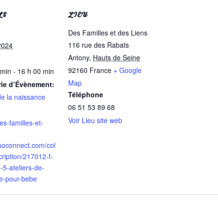
LS
LIEU
Des Familles et des Liens
116 rue des Rabats
2024
Antony
,
Hauts de Seine
92160
France
+ Google
 min - 16 h 00 min
Map
rie d’Évènement:
Téléphone
de la naissance
06 51 53 89 68
Voir Lieu site web
des-familles-et-
ssoconnect.com/col
cription/217012-f-
-5-ateliers-de-
e-pour-bebe