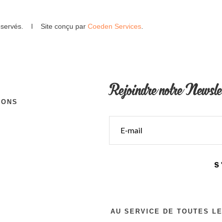
 réservés. l Site conçu par
Coeden Services
.
Rejoindre notre Newsle
IONS
S
AU SERVICE DE TOUTES L