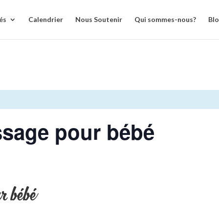
és
Calendrier
Nous Soutenir
Qui sommes-nous?
Bl
ssage pour bébé
r bébé