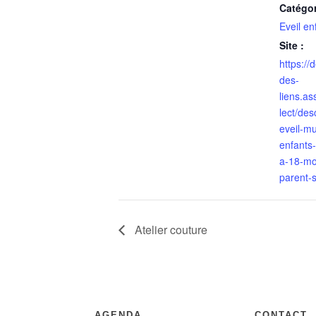
Catégo
Eveil en
Site :
https://
des-
liens.a
lect/des
eveil-mu
enfants
a-18-mo
parent-
Atelier couture
AGENDA
CONTACT