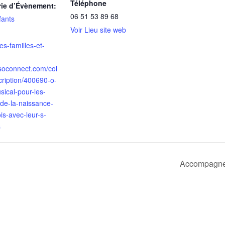
Téléphone
rie d’Évènement:
06 51 53 89 68
fants
Voir Lieu site web
des-familles-et-
ssoconnect.com/col
cription/400690-o-
sical-pour-les-
-de-la-naissance-
is-avec-leur-s-
s
Accompagnem