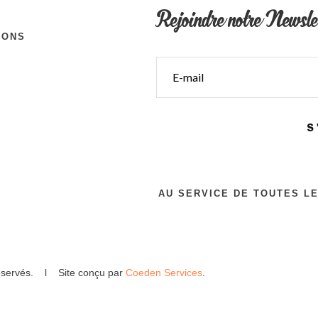
Rejoindre notre Newsle
IONS
S
AU SERVICE DE TOUTES L
 réservés. l Site conçu par
Coeden Services
.