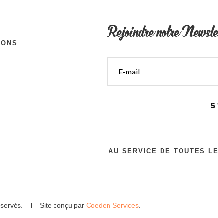
Rejoindre notre Newsle
IONS
S
AU SERVICE DE TOUTES L
 réservés. l Site conçu par
Coeden Services
.