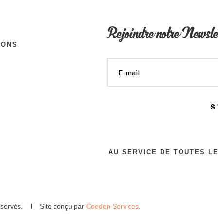
Rejoindre notre Newsle
IONS
S
AU SERVICE DE TOUTES L
 réservés. l Site conçu par
Coeden Services
.