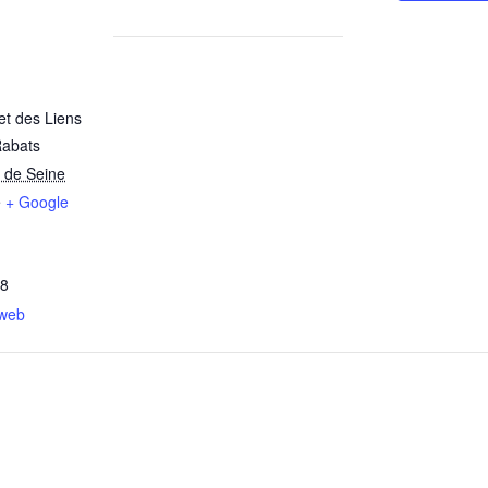
et des Liens
Rabats
 de Seine
e
+ Google
68
 web