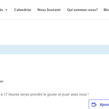
és
Calendrier
Nous Soutenir
Qui sommes-nous?
Bl
min
6 à 17 heures venez prendre le gouter et jouer avec nous !
Ajout