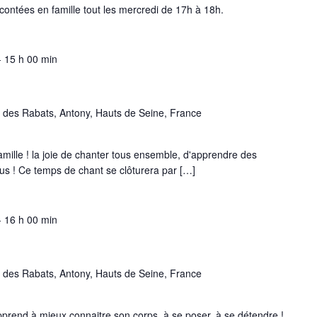
contées en famille tout les mercredi de 17h à 18h.
-
15 h 00 min
 des Rabats, Antony, Hauts de Seine, France
amille ! la joie de chanter tous ensemble, d'apprendre des
ous ! Ce temps de chant se clôturera par […]
-
16 h 00 min
 des Rabats, Antony, Hauts de Seine, France
end à mieux connaitre son corps, à se poser, à se détendre !