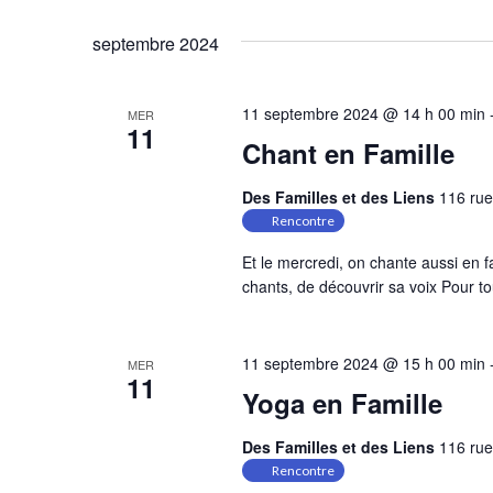
vues
Sélectionnez
mot-
une
Évènements
septembre 2024
clé.
date.
11 septembre 2024 @ 14 h 00 min
MER
11
Chant en Famille
Des Familles et des Liens
116 rue
Rencontre
Et le mercredi, on chante aussi en f
chants, de découvrir sa voix Pour t
11 septembre 2024 @ 15 h 00 min
MER
11
Yoga en Famille
Des Familles et des Liens
116 rue
Rencontre