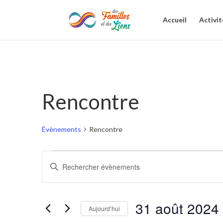
Accueil
Activit
Rencontre
Évènements
Rencontre
Évènements
Recherche
Saisir
et
mot-
clé.
navigation
Rechercher
31 août 2024
de
Aujourd’hui
Évènements
par