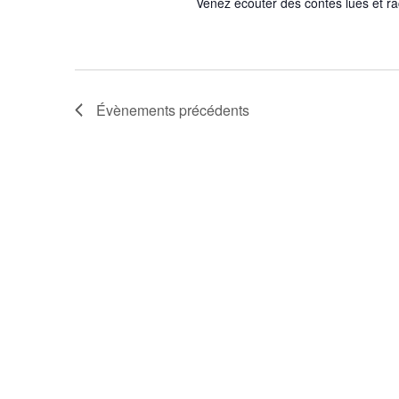
Venez écouter des contes lues et ra
Évènements
précédents