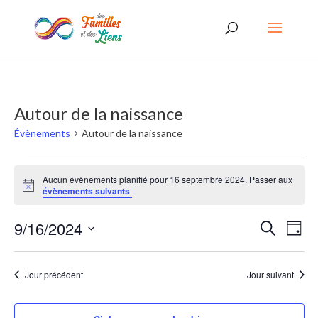
Autour de la naissance
Évènements
Autour de la naissance
Évènements
Aucun évènements planifié pour 16 septembre 2024. Passer aux
for
Notice
évènements suivants
.
16
Recherc
Nav
9/16/2024
Recherche
septembre
Jour
de
et
Sélectionnez
2024
vues
une
navigati
Jour précédent
Jour suivant
date.
Évè
de