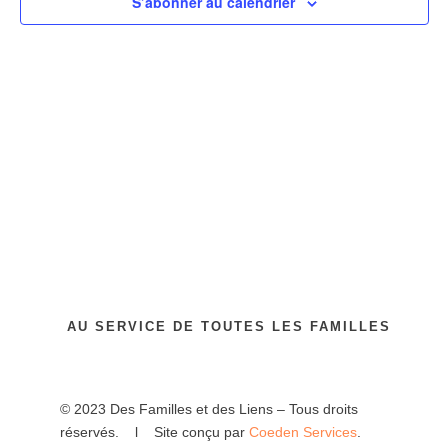
vues
S’abonner au calendrier
Évènem
AU SERVICE DE TOUTES LES FAMILLES
© 2023 Des Familles et des Liens – Tous droits
réservés. l Site conçu par
Coeden Services
.