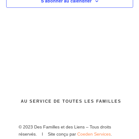
vues
S’abonner au calendrier
Évènem
AU SERVICE DE TOUTES LES FAMILLES
© 2023 Des Familles et des Liens – Tous droits
réservés. l Site conçu par
Coeden Services
.