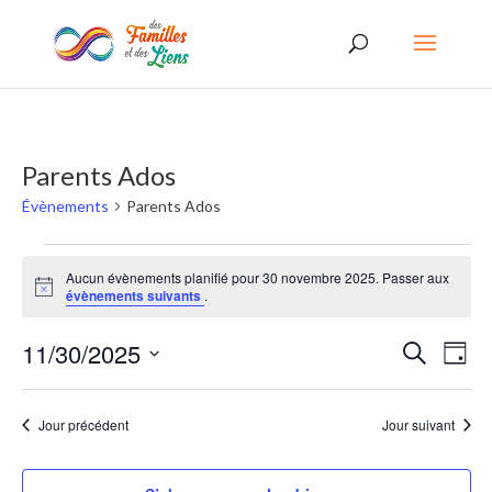
Parents Ados
Évènements
Parents Ados
Évènements
Aucun évènements planifié pour 30 novembre 2025. Passer aux
for
Notice
évènements suivants
.
30
Recherc
Nav
11/30/2025
Recherche
novembre
Jour
de
et
Sélectionnez
2025
vues
une
navigati
Jour précédent
Jour suivant
date.
Évè
de