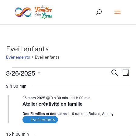
Eveil enfants
Évènements
Eveil enfants
Évènements
Recherc
Nav
3/26/2025
Recherche
Jour
de
for
et
Sélectionnez
9 h 30 min
vues
une
26
navigati
date.
Évè
26 mars 2025 @ 9 h 30 min
-
11 h 00 min
mars
de
Atelier créativité en famille
2025
vues
Des Familles et des Liens
116 rue des Rabats, Antony
Eveil enfants
Évènem
15 h 00 min