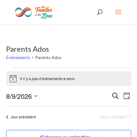
Parents Ados
Évènements
Parents Ados
Évènements
Il n’y a pas d’évènements à venir.
for
Notice
9
Recherc
Nav
8/9/2026
Recherche
Jour
août
de
et
Sélectionnez
vues
2026
une
navigati
Jour suivant
Jour précédent
date.
Évè
de