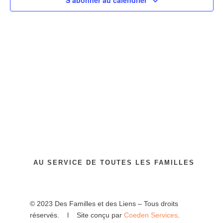
vues
S’abonner au calendrier
Évènem
AU SERVICE DE TOUTES LES FAMILLES
© 2023 Des Familles et des Liens – Tous droits
réservés. l Site conçu par
Coeden Services
.